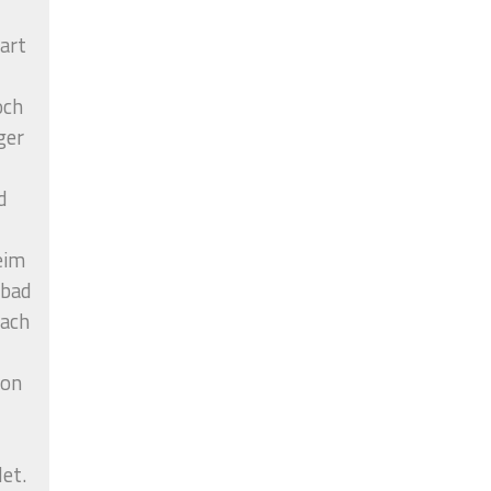
art
och
ger
d
eim
mbad
nach
von
r
et.