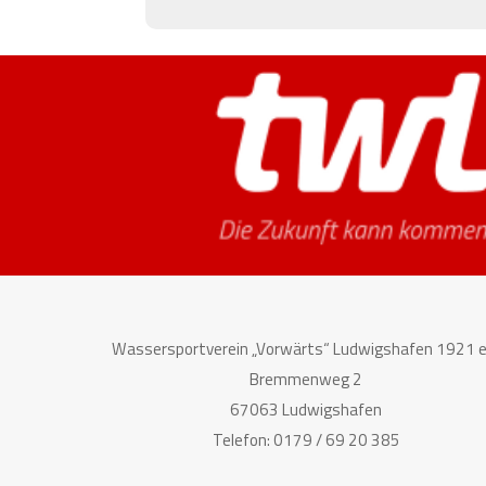
Wassersportverein „Vorwärts“ Ludwigshafen 1921 e.
Bremmenweg 2
67063 Ludwigshafen
Telefon: 0179 / 69 20 385