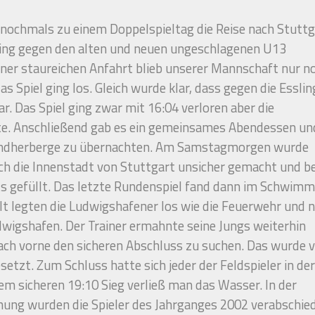
nochmals zu einem Doppelspieltag die Reise nach Stuttg
 ging gegen den alten und neuen ungeschlagenen U13
ner staureichen Anfahrt blieb unserer Mannschaft nur n
Spiel ging los. Gleich wurde klar, dass gegen die Esslin
r. Das Spiel ging zwar mit 16:04 verloren aber die
te. Anschließend gab es ein gemeinsames Abendessen un
gendherberge zu übernachten. Am Samstagmorgen wurde
ch die Innenstadt von Stuttgart unsicher gemacht und b
ts gefüllt. Das letzte Rundenspiel fand dann im Schwim
lt legten die Ludwigshafener los wie die Feuerwehr und 
dwigshafen. Der Trainer ermahnte seine Jungs weiterhin
ach vorne den sicheren Abschluss zu suchen. Das wurde 
zt. Zum Schluss hatte sich jeder der Feldspieler in de
em sicheren 19:10 Sieg verließ man das Wasser. In der
ng wurden die Spieler des Jahrganges 2002 verabschied