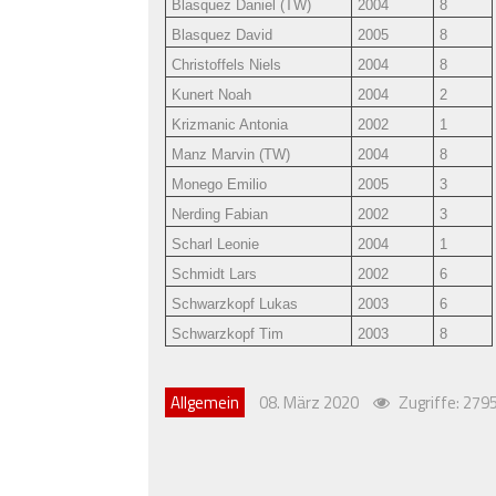
Blasquez Daniel (TW)
2004
8
Blasquez David
2005
8
Christoffels Niels
2004
8
Kunert Noah
2004
2
Krizmanic Antonia
2002
1
Manz Marvin (TW)
2004
8
Monego Emilio
2005
3
Nerding Fabian
2002
3
Scharl Leonie
2004
1
Schmidt Lars
2002
6
Schwarzkopf Lukas
2003
6
Schwarzkopf Tim
2003
8
Allgemein
08. März 2020
Zugriffe: 279